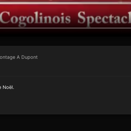
montage A Dupont
e Noël.