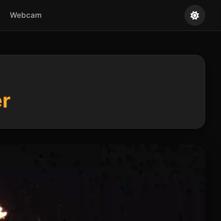
Webcam
er