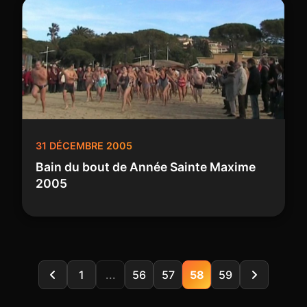
31 DÉCEMBRE 2005
Bain du bout de Année Sainte Maxime
2005
1
...
56
57
58
59